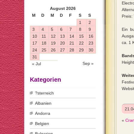
Electr
August 2026
Altern
M
D
M
D
F
S
S
Preis:
1
2
3
4
5
6
7
8
9
Ein b
Ausga
10
11
12
13
14
15
16
ca. 1 
17
18
19
20
21
22
23
24
25
26
27
28
29
30
Bands
31
Height
Sep »
« Jul
Weiter
Kategorien
Festiv
Websi
?sterreich
Albanien
21.0
Andorra
«
Cran
Belgien
Bulgarien