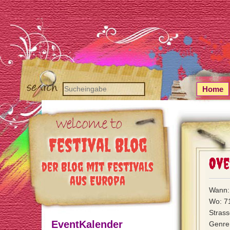
Home
Festival Blog
Ove
der Blog mit Festivals
aus Europa
Wann: 
Wo: 7
Strass
EventKalender
Genre