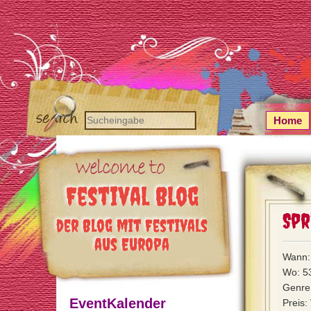
Home
Festival Blog
Spr
der Blog mit Festivals
aus Europa
Wann: 
Wo: 53
Genre:
EventKalender
Preis: