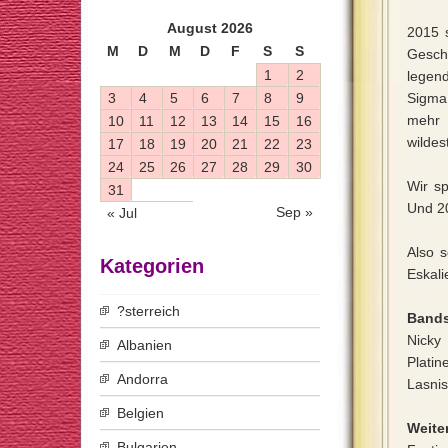
August 2026
2015 
M
D
M
D
F
S
S
Gesch
1
2
legen
3
4
5
6
7
8
9
Sigma
mehr 
10
11
12
13
14
15
16
wildes
17
18
19
20
21
22
23
24
25
26
27
28
29
30
Wir sp
31
Und 20
Sep »
« Jul
Also 
Kategorien
Eskal
?sterreich
Bands
Nicky
Albanien
Platin
Andorra
Lasnis
Belgien
Weiter
Bulgarien