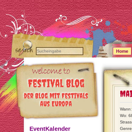
Home
Festival Blog
Mai
der Blog mit Festivals
aus Europa
Wann: 
Wo: 6
Strass
EventKalender
Genre