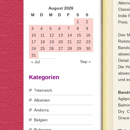
Alter
August 2026
Classi
M
D
M
D
F
S
S
Indie 
1
2
Preis:
3
4
5
6
7
8
9
Das M
10
11
12
13
14
15
16
Reits
17
18
19
20
21
22
23
Bands
24
25
26
27
28
29
30
abwec
31
Detail
Sep »
« Jul
Die Ha
abwec
Kategorien
und es
?sterreich
Bands
Agitpo
Albanien
Balmin
Andorra
Dry C
Grace
Belgien
Bulgarien