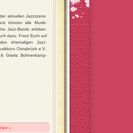
 der aktuellen Jazzszene.
ück können alle Musik-
iche Jazz-Bands erleben.
uch dazu. Freut Euch auf
 den ehemaligen Jazz-
ikbüro Osnabrück e.V..
el & Gisela Bohnenkamp-
tare »