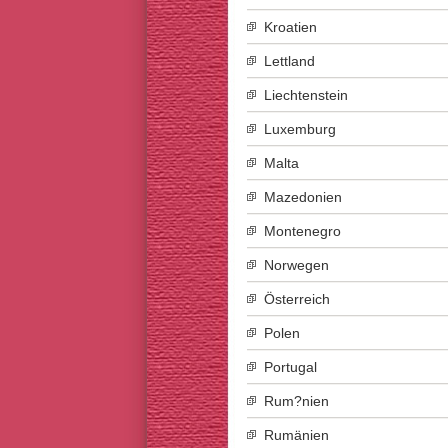
Kroatien
Lettland
Liechtenstein
Luxemburg
Malta
Mazedonien
Montenegro
Norwegen
Österreich
Polen
Portugal
Rum?nien
Rumänien