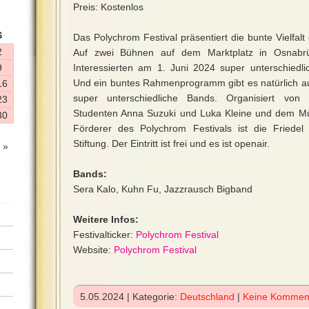
Preis: Kostenlos
S
Das Polychrom Festival präsentiert die bunte Vielfalt
2
Auf zwei Bühnen auf dem Marktplatz in Osnabr
9
Interessierten am 1. Juni 2024 super unterschiedl
Und ein buntes Rahmenprogramm gibt es natürlich a
16
super unterschiedliche Bands. Organisiert von
23
Studenten Anna Suzuki und Luka Kleine und dem Mus
30
Förderer des Polychrom Festivals ist die Fried
Stiftung. Der Eintritt ist frei und es ist openair.
 »
Bands:
Sera Kalo, Kuhn Fu, Jazzrausch Bigband
Weitere Infos:
Festivalticker:
Polychrom Festival
Website:
Polychrom Festival
5.05.2024 | Kategorie:
Deutschland
|
Keine Kommen