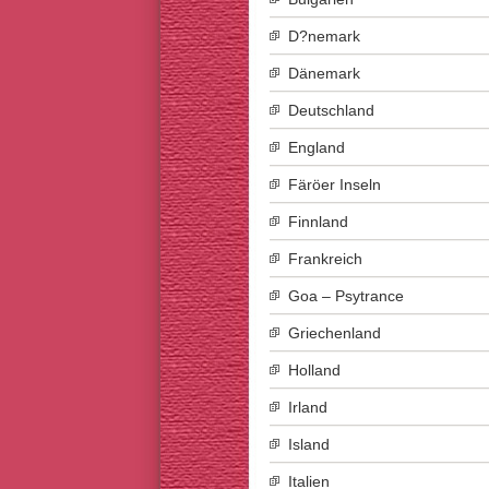
D?nemark
Dänemark
Deutschland
England
Färöer Inseln
Finnland
Frankreich
Goa – Psytrance
Griechenland
Holland
Irland
Island
Italien