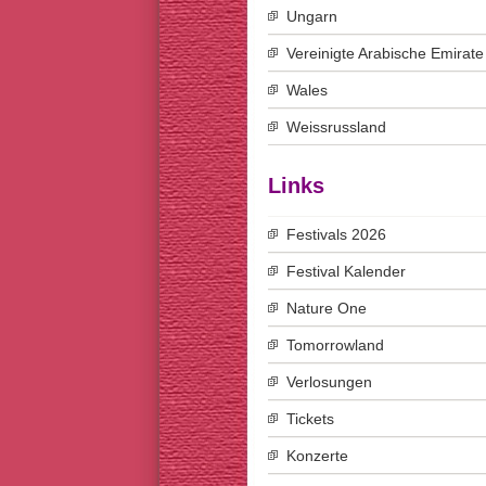
Ungarn
Vereinigte Arabische Emirate
Wales
Weissrussland
Links
Festivals 2026
Festival Kalender
Nature One
Tomorrowland
Verlosungen
Tickets
Konzerte