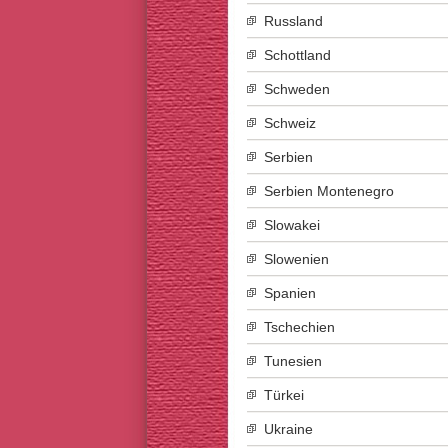
Russland
Schottland
Schweden
Schweiz
Serbien
Serbien Montenegro
Slowakei
Slowenien
Spanien
Tschechien
Tunesien
Türkei
Ukraine