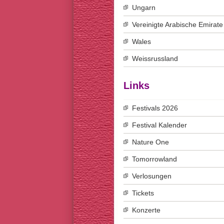
Ungarn
Vereinigte Arabische Emirate
Wales
Weissrussland
Links
Festivals 2026
Festival Kalender
Nature One
Tomorrowland
Verlosungen
Tickets
Konzerte