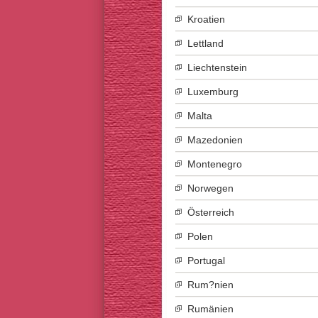
Kroatien
Lettland
Liechtenstein
Luxemburg
Malta
Mazedonien
Montenegro
Norwegen
Österreich
Polen
Portugal
Rum?nien
Rumänien