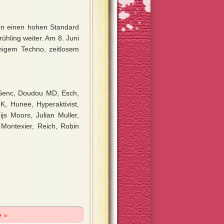
ren einen hohen Standard
hling weiter. Am 8. Juni
nigem Techno, zeitlosem
 Senc, Doudou MD, Esch,
 K, Hunee, Hyperaktivist,
js Moors, Julian Muller,
 Montexier, Reich, Robin
e »