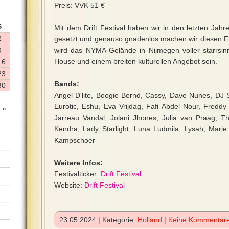
Preis: VVK 51 €
S
Mit dem Drift Festival haben wir in den letzten Jah
2
gesetzt und genauso gnadenlos machen wir diesen Frü
9
wird das NYMA-Gelände in Nijmegen voller starrsin
House und einem breiten kulturellen Angebot sein.
16
23
Bands:
30
Angel D'lite, Boogie Bernd, Cassy, Dave Nunes, DJ
Eurotic, Eshu, Eva Vrijdag, Fafi Abdel Nour, Freddy
 »
Jarreau Vandal, Jolani Jhones, Julia van Praag, Thi
Kendra, Lady Starlight, Luna Ludmila, Lysah, Marie
Kampschoer
Weitere Infos:
Festivalticker:
Drift Festival
Website:
Drift Festival
23.05.2024 | Kategorie:
Holland
|
Keine Kommentar