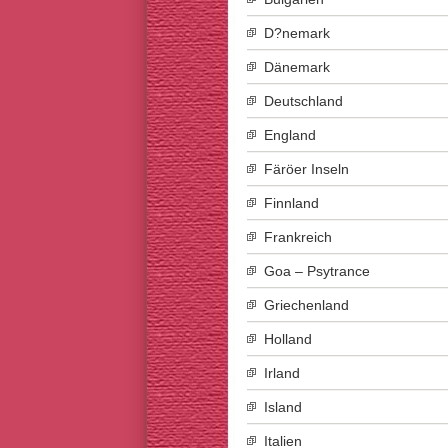
D?nemark
Dänemark
Deutschland
England
Färöer Inseln
Finnland
Frankreich
Goa – Psytrance
Griechenland
Holland
Irland
Island
Italien