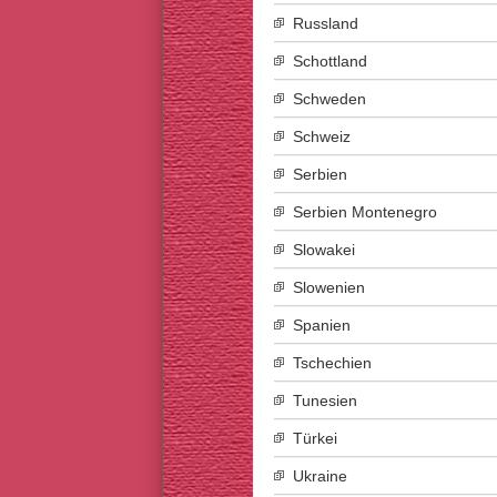
Russland
Schottland
Schweden
Schweiz
Serbien
Serbien Montenegro
Slowakei
Slowenien
Spanien
Tschechien
Tunesien
Türkei
Ukraine