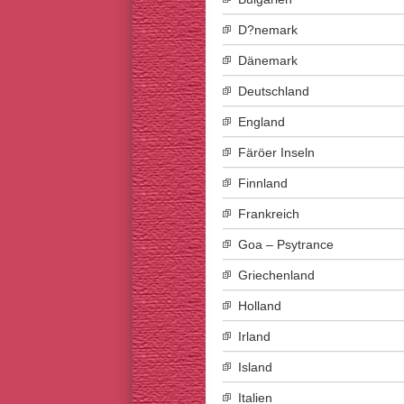
D?nemark
Dänemark
Deutschland
England
Färöer Inseln
Finnland
Frankreich
Goa – Psytrance
Griechenland
Holland
Irland
Island
Italien