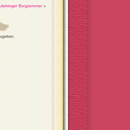
uleininger Burgsommer
»
zugeben.