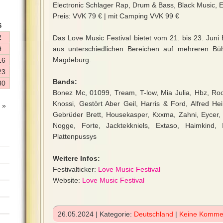
Electronic Schlager Rap, Drum & Bass, Black Music, E
Preis: VVK 79 € | mit Camping VVK 99 €
S
2
Das Love Music Festival bietet vom 21. bis 23. Juni
9
aus unterschiedlichen Bereichen auf mehreren Bü
Magdeburg.
16
23
Bands:
30
Bonez Mc, 01099, Tream, T-low, Mia Julia, Hbz, Rool
Knossi, Gestört Aber Geil, Harris & Ford, Alfred He
 »
Gebrüder Brett, Housekasper, Kxxma, Zahni, Eycer, M
Nogge, Forte, Jacktekkniels, Extaso, Haimkind, 
Plattenpussys
Weitere Infos:
Festivalticker:
Love Music Festival
Website:
Love Music Festival
26.05.2024 | Kategorie:
Deutschland
|
Keine Komme