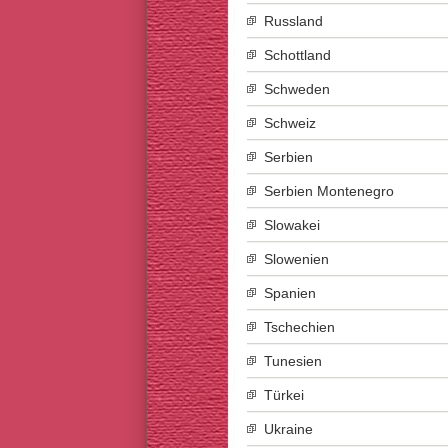
Russland
Schottland
Schweden
Schweiz
Serbien
Serbien Montenegro
Slowakei
Slowenien
Spanien
Tschechien
Tunesien
Türkei
Ukraine