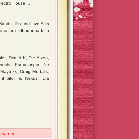
lectro House ...
 Bands, Djs und Live Acts
hnen im Elbauenpark in
er, Dimitri K, Die Atzen,
inrichs, Komacasper, Die
aytrixx, Craig Mortalis,
Inhibitor & Nexus, Dia
ntare »