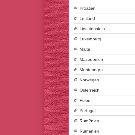
Kroatien
Lettland
Liechtenstein
Luxemburg
Malta
Mazedonien
Montenegro
Norwegen
Österreich
Polen
Portugal
Rum?nien
Rumänien