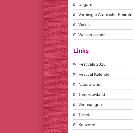
Ungarn
Vereinigte Arabische Emirate
Wales
Weissrussland
Links
Festivals 2026
Festival Kalender
Nature One
Tomorrowland
Verlosungen
Tickets
Konzerte