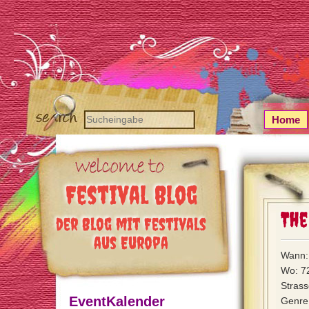
Home
Festival Blog
The
der Blog mit Festivals
aus Europa
Wann:
Wo: 7
Strass
EventKalender
Genre: