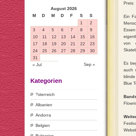
Preis:
August 2026
M
D
M
D
F
S
S
Ein Fa
1
2
Mensc
3
4
5
6
7
8
9
Essen
eigent
10
11
12
13
14
15
16
von d
17
18
19
20
21
22
23
Skateb
24
25
26
27
28
29
30
31
Es be
Sep »
« Jul
auch 
blinde
Kategorien
Blue T
?sterreich
Bands
Flowri
Albanien
Andorra
Weiter
Festiv
Belgien
Websi
Bulgarien