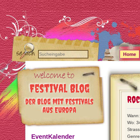
Home
Festival Blog
Roc
der Blog mit Festivals
aus Europa
Wann: 
Wo: 3
Strass
EventKalender
Genre: