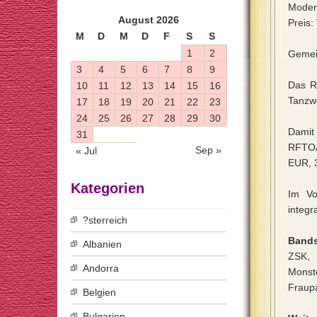
Moder
August 2026
Preis:
M
D
M
D
F
S
S
1
2
Gemei
3
4
5
6
7
8
9
Das Ro
10
11
12
13
14
15
16
Tanzwe
17
18
19
20
21
22
23
24
25
26
27
28
29
30
Damit 
31
RFTOA
Sep »
« Jul
EUR, 
Kategorien
Im Vo
integr
?sterreich
Bands
Albanien
ZSK, 
Andorra
Monste
Fraup
Belgien
Bulgarien