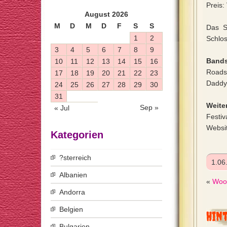
Preis:
August 2026
M
D
M
D
F
S
S
Das S
1
2
Schlos
3
4
5
6
7
8
9
Bands
10
11
12
13
14
15
16
Roads
17
18
19
20
21
22
23
Daddy 
24
25
26
27
28
29
30
31
Weiter
Sep »
« Jul
Festiv
Websi
Kategorien
?sterreich
1.06
Albanien
«
Wood
Andorra
Belgien
Hin
Bulgarien