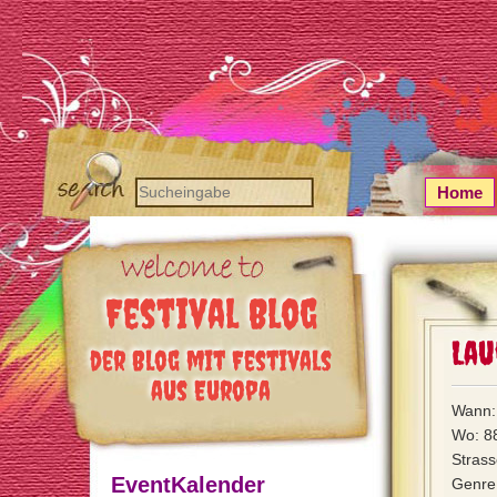
Home
Festival Blog
Lau
der Blog mit Festivals
aus Europa
Wann: 
Wo: 8
Strass
EventKalender
Genre: