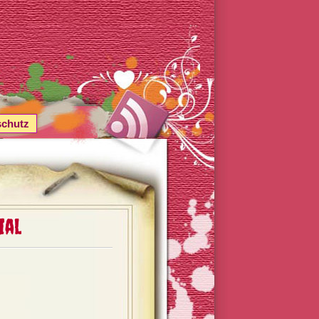
schutz
ial