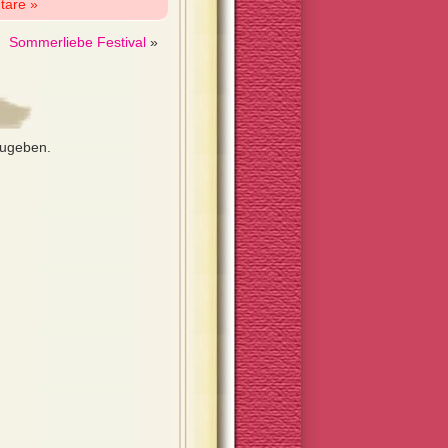
tare »
Sommerliebe Festival
»
zugeben.