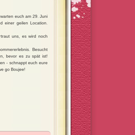
erwarten euch am 29. Juni
d einer geilen Location.
traut uns, es wird noch
 Sommererlebnis. Besucht
n, bevor es zu spät ist!
hen - schnappt euch eure
we go Boujee!