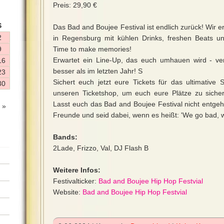
Preis: 29,90 €
S
Das Bad and Boujee Festival ist endlich zurück! Wir 
2
in Regensburg mit kühlen Drinks, freshen Beats un
9
Time to make memories!
Erwartet ein Line-Up, das euch umhauen wird - ver
16
besser als im letzten Jahr! S
23
Sichert euch jetzt eure Tickets für das ultimative
30
unseren Ticketshop, um euch eure Plätze zu sicher
Lasst euch das Bad and Boujee Festival nicht entge
 »
Freunde und seid dabei, wenn es heißt: 'We go bad, 
Bands:
2Lade, Frizzo, Val, DJ Flash B
Weitere Infos:
Festivalticker:
Bad and Boujee Hip Hop Festvial
Website:
Bad and Boujee Hip Hop Festvial