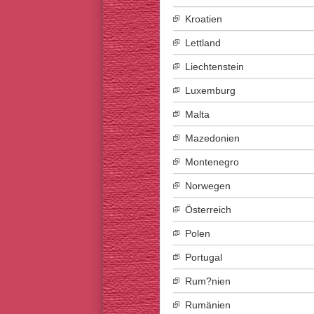
Kroatien
Lettland
Liechtenstein
Luxemburg
Malta
Mazedonien
Montenegro
Norwegen
Österreich
Polen
Portugal
Rum?nien
Rumänien