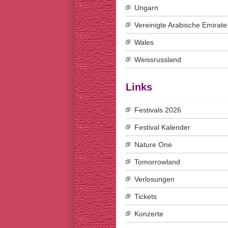
Ungarn
Vereinigte Arabische Emirate
Wales
Weissrussland
Links
Festivals 2026
Festival Kalender
Nature One
Tomorrowland
Verlosungen
Tickets
Konzerte