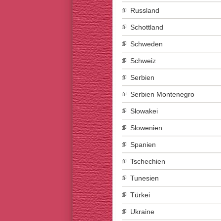
Russland
Schottland
Schweden
Schweiz
Serbien
Serbien Montenegro
Slowakei
Slowenien
Spanien
Tschechien
Tunesien
Türkei
Ukraine