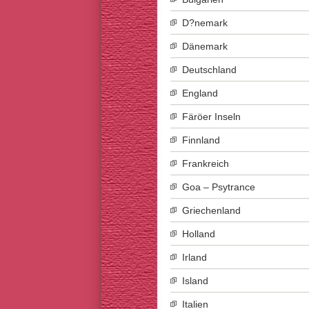
D?nemark
Dänemark
Deutschland
England
Färöer Inseln
Finnland
Frankreich
Goa – Psytrance
Griechenland
Holland
Irland
Island
Italien