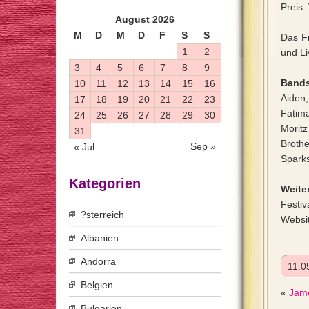
Preis:
August 2026
M
D
M
D
F
S
S
Das Fr
1
2
und Li
3
4
5
6
7
8
9
Bands
10
11
12
13
14
15
16
Aiden,
17
18
19
20
21
22
23
Fatima
24
25
26
27
28
29
30
Morit
31
Broth
Sep »
« Jul
Spark
Kategorien
Weiter
Festiv
?sterreich
Websi
Albanien
Andorra
11.0
Belgien
«
Jame
Bulgarien