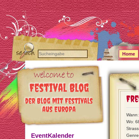
Home
Festival Blog
Fre
der Blog mit Festivals
aus Europa
Wann: 
Wo: 6
Stras
EventKalender
Genre: