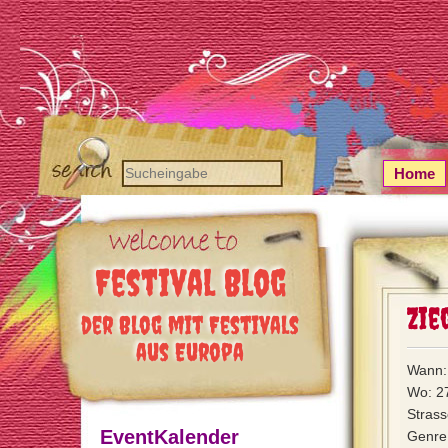
Home
Festival Blog
Zie
der Blog mit Festivals
aus Europa
Wann: 
Wo: 27
Strass
EventKalender
Genre: