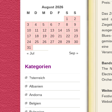
Preis:
August 2026
M
D
M
D
F
S
S
Das ZO
1
2
wird 
3
4
5
6
7
8
9
Ziegel
ausge
10
11
12
13
14
15
16
Blues
17
18
19
20
21
22
23
gemisc
24
25
26
27
28
29
30
eine 
31
Verans
Sep »
« Jul
Bands
Kategorien
The N
Electr
?sterreich
Orches
Albanien
Weiter
Andorra
Festiv
Websi
Belgien
Bulgarien