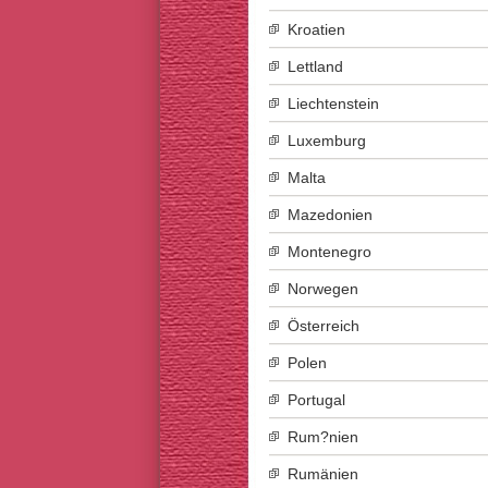
Kroatien
Lettland
Liechtenstein
Luxemburg
Malta
Mazedonien
Montenegro
Norwegen
Österreich
Polen
Portugal
Rum?nien
Rumänien