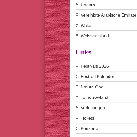
Ungarn
Vereinigte Arabische Emirate
Wales
Weissrussland
Links
Festivals 2026
Festival Kalender
Nature One
Tomorrowland
Verlosungen
Tickets
Konzerte