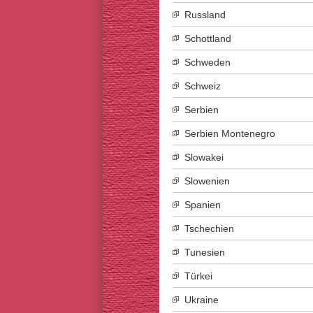
Russland
Schottland
Schweden
Schweiz
Serbien
Serbien Montenegro
Slowakei
Slowenien
Spanien
Tschechien
Tunesien
Türkei
Ukraine