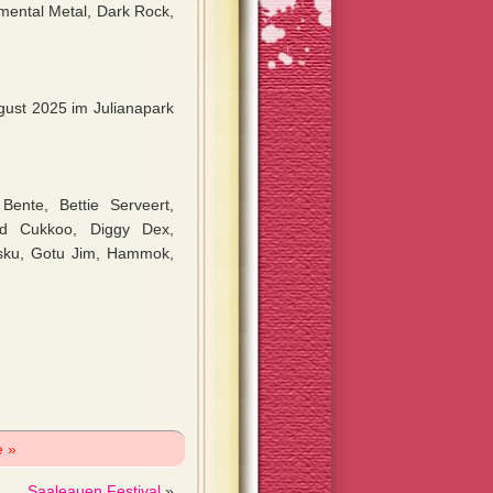
imental Metal, Dark Rock,
ugust 2025 im Julianapark
ente, Bettie Serveert,
d Cukkoo, Diggy Dex,
esku, Gotu Jim, Hammok,
e »
Saaleauen Festival
»