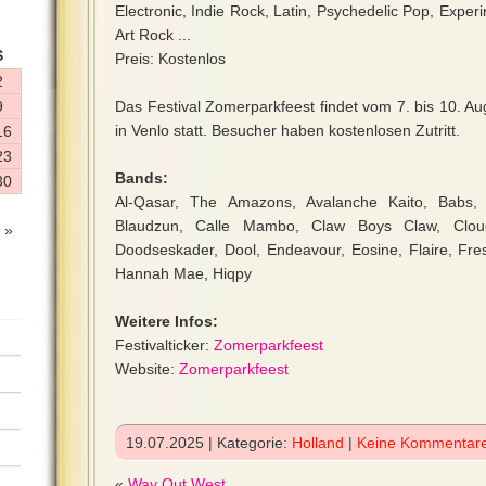
Electronic, Indie Rock, Latin, Psychedelic Pop, Exper
Art Rock ...
S
Preis: Kostenlos
2
9
Das Festival Zomerparkfeest findet vom 7. bis 10. A
in Venlo statt. Besucher haben kostenlosen Zutritt.
16
23
Bands:
30
Al-Qasar, The Amazons, Avalanche Kaito, Babs, B
Blaudzun, Calle Mambo, Claw Boys Claw, Clou
 »
Doodseskader, Dool, Endeavour, Eosine, Flaire, Fr
Hannah Mae, Hiqpy
Weitere Infos:
Festivalticker:
Zomerparkfeest
Website:
Zomerparkfeest
19.07.2025 | Kategorie:
Holland
|
Keine Kommentar
«
Way Out West