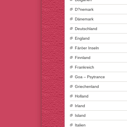
D?nemark
Dänemark
Deutschland
England
Färöer Inseln
Finnland
Frankreich
Goa – Psytrance
Griechenland
Holland
Irland
Island
Italien