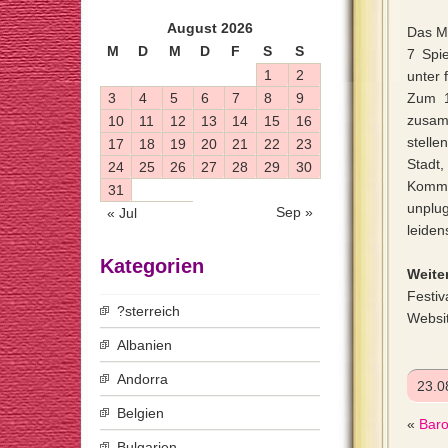
August 2026
Das Mu
M
D
M
D
F
S
S
7 Spie
1
2
unter 
3
4
5
6
7
8
9
Zum 1
zusam
10
11
12
13
14
15
16
stell
17
18
19
20
21
22
23
Stadt,
24
25
26
27
28
29
30
Kommt
31
unplug
Sep »
« Jul
leiden
Kategorien
Weiter
Festiv
?sterreich
Websi
Albanien
Andorra
23.0
Belgien
«
Baro
Bulgarien