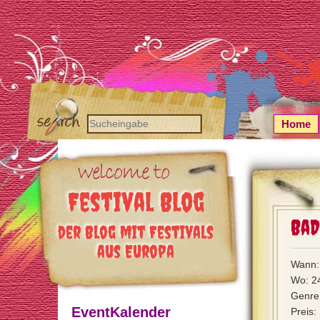
Home
Festival Blog
Ba
der Blog mit Festivals
aus Europa
Wann:
Wo: 2
Genre
EventKalender
Preis: