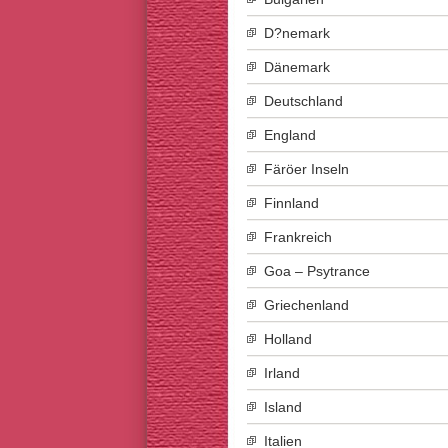
D?nemark
Dänemark
Deutschland
England
Färöer Inseln
Finnland
Frankreich
Goa – Psytrance
Griechenland
Holland
Irland
Island
Italien