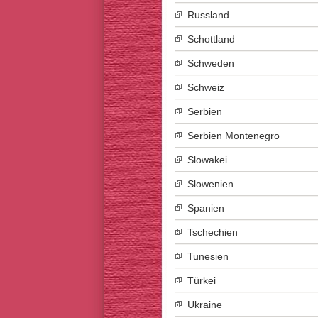
Russland
Schottland
Schweden
Schweiz
Serbien
Serbien Montenegro
Slowakei
Slowenien
Spanien
Tschechien
Tunesien
Türkei
Ukraine