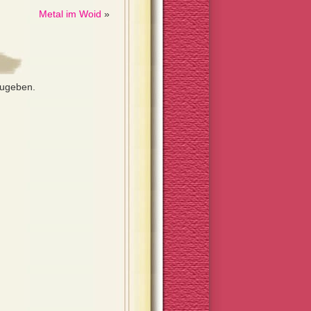
Metal im Woid
»
zugeben.