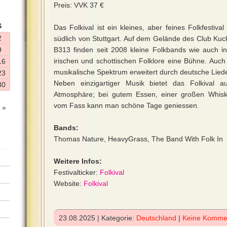
Preis: VVK 37 €
S
Das Folkival ist ein kleines, aber feines Folkfestiva
2
südlich von Stuttgart. Auf dem Gelände des Club Kuck
9
B313 finden seit 2008 kleine Folkbands wie auch in
irischen und schottischen Folklore eine Bühne. Auch
16
musikalische Spektrum erweitert durch deutsche Lie
23
Neben einzigartiger Musik bietet das Folkival 
30
Atmosphäre; bei gutem Essen, einer großen Whis
vom Fass kann man schöne Tage geniessen.
 »
Bands:
Thomas Nature, HeavyGrass, The Band With Folk In
Weitere Infos:
Festivalticker:
Folkival
Website:
Folkival
23.08.2025 | Kategorie:
Deutschland
|
Keine Komme