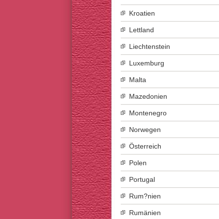
Kroatien
Lettland
Liechtenstein
Luxemburg
Malta
Mazedonien
Montenegro
Norwegen
Österreich
Polen
Portugal
Rum?nien
Rumänien