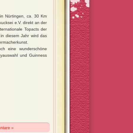
l in Nürtingen, ca. 30 Km
ucksei e.V. direkt an der
ternationale Topacts der
 in diesem Jahr wird das
dermacherkunst.
auch eine wunderschöne
kyauswahl und Guinness
ntare »