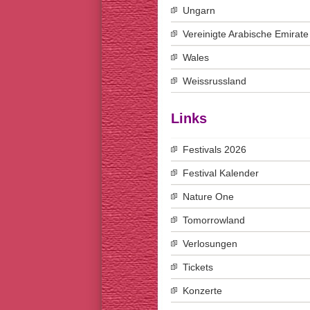
Ungarn
Vereinigte Arabische Emirate
Wales
Weissrussland
Links
Festivals 2026
Festival Kalender
Nature One
Tomorrowland
Verlosungen
Tickets
Konzerte