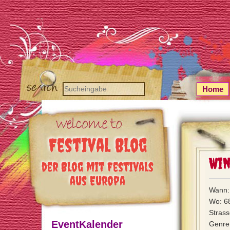
Home
Festival Blog
Wi
der Blog mit Festivals
aus Europa
Wann:
Wo: 6
Stras
EventKalender
Genre: