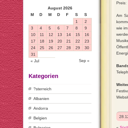
Preis:
August 2026
M
D
M
D
F
S
S
Am Sa
1
2
kommer
3
4
5
6
7
8
9
wie im
werde
10
11
12
13
14
15
16
Musik
17
18
19
20
21
22
23
Öffen
24
25
26
27
28
29
30
Energi
31
Sep »
« Jul
Bands
Teleph
Kategorien
Weiter
?sterreich
Festiv
Websi
Albanien
Andorra
28.1
Belgien
«
Süch
Bulgarien