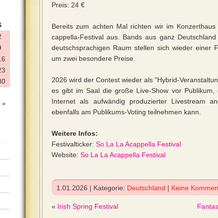
Preis: 24 €
S
Bereits zum achten Mal richten wir im Konzerthaus 
2
cappella-Festival aus. Bands aus ganz Deutschla
9
deutschsprachigen Raum stellen sich wieder einer
um zwei besondere Preise.
16
23
2026 wird der Contest wieder als "Hybrid-Veranstaltu
30
es gibt im Saal die große Live-Show vor Publikum,
Internet als aufwändig produzierter Livestream 
 »
ebenfalls am Publikums-Voting teilnehmen kann.
Weitere Infos:
Festivalticker:
So La La Acappella Festival
Website:
So La La Acappella Festival
1.01.2026 | Kategorie:
Deutschland
|
Keine Kommen
«
Irish Spring Festival
Fantas