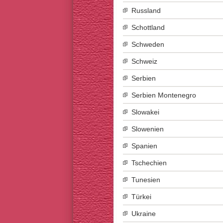
Russland
Schottland
Schweden
Schweiz
Serbien
Serbien Montenegro
Slowakei
Slowenien
Spanien
Tschechien
Tunesien
Türkei
Ukraine