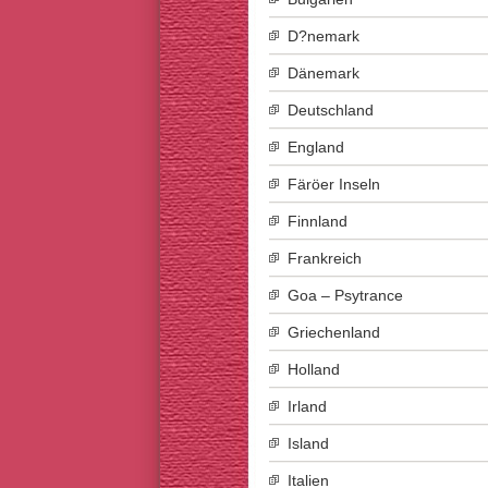
D?nemark
Dänemark
Deutschland
England
Färöer Inseln
Finnland
Frankreich
Goa – Psytrance
Griechenland
Holland
Irland
Island
Italien