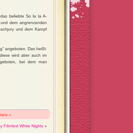
das beliebte So la la A-
nd und dem angrenzenden
 Fachjury und dem Kampf
ng" angeboten. Das heißt:
 diese wird aber auch im
angeboten, bei dem man
tare »
y Filmfest White Nights
»