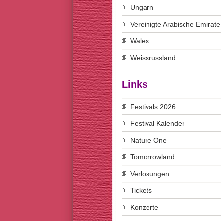
Ungarn
Vereinigte Arabische Emirate
Wales
Weissrussland
Links
Festivals 2026
Festival Kalender
Nature One
Tomorrowland
Verlosungen
Tickets
Konzerte