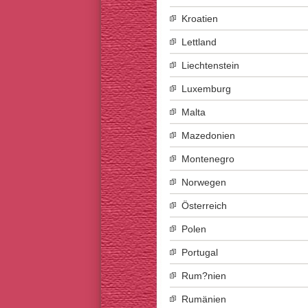
Kroatien
Lettland
Liechtenstein
Luxemburg
Malta
Mazedonien
Montenegro
Norwegen
Österreich
Polen
Portugal
Rum?nien
Rumänien