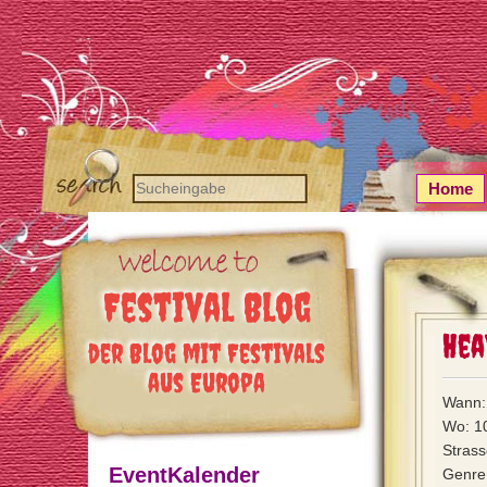
Home
Festival Blog
Hea
der Blog mit Festivals
aus Europa
Wann: 
Wo: 10
Stras
EventKalender
Genre: