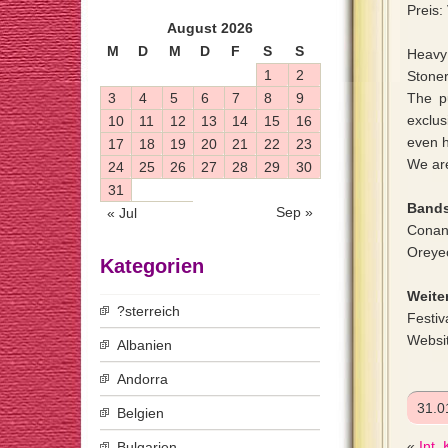
Preis:
August 2026
M
D
M
D
F
S
S
Heavy 
1
2
Stoner
3
4
5
6
7
8
9
The pu
exclus
10
11
12
13
14
15
16
even h
17
18
19
20
21
22
23
We are
24
25
26
27
28
29
30
31
Bands
Sep »
« Jul
Conan
Oreye
Kategorien
Weiter
?sterreich
Festiv
Websi
Albanien
Andorra
31.0
Belgien
«
Int.
Bulgarien