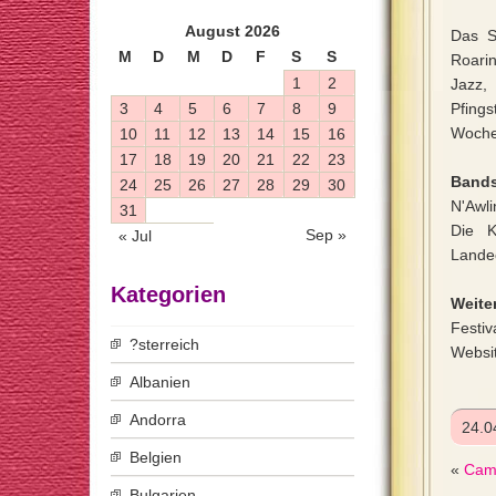
August 2026
Das S
M
D
M
D
F
S
S
Roari
1
2
Jazz,
3
4
5
6
7
8
9
Pfing
Woche
10
11
12
13
14
15
16
17
18
19
20
21
22
23
Bands
24
25
26
27
28
29
30
N'Awl
31
Die K
Sep »
« Jul
Lande
Kategorien
Weiter
Festiv
?sterreich
Websi
Albanien
Andorra
24.0
Belgien
«
Camp
Bulgarien