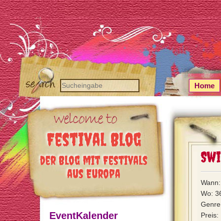
Home
Festival Blog
Swi
der Blog mit Festivals
aus Europa
Wann: 
Wo: 3
Genre:
EventKalender
Preis: