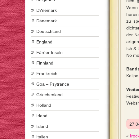
nicht g
Wenn 
D?nemark
herein
Dänemark
zu sp
dicht
Deutschland
der Na
artger
England
Ich & 
Färöer Inseln
No mob
Finnland
Bands
Frankreich
Kalipo
Goa – Psytrance
Weiter
Griechenland
Festiv
Websi
Holland
Irland
27.0
Island
«
Iroc
Italien