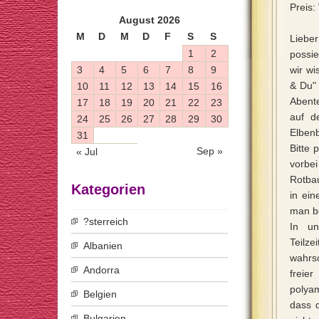
Preis:
August 2026
M
D
M
D
F
S
S
Liebe
1
2
possie
3
4
5
6
7
8
9
wir wi
& Du" 
10
11
12
13
14
15
16
Abent
17
18
19
20
21
22
23
auf d
24
25
26
27
28
29
30
Elben
31
Bitte 
Sep »
« Jul
vorbe
Rotbau
Kategorien
in ein
man be
?sterreich
In un
Teilz
Albanien
wahrsc
Andorra
freie
polya
Belgien
dass 
Bulgarien