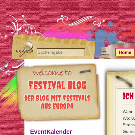
Home
Festival Blog
Ich
der Blog mit Festivals
aus Europa
Wann:
Wo: 0
Strass
EventKalender
Genre: