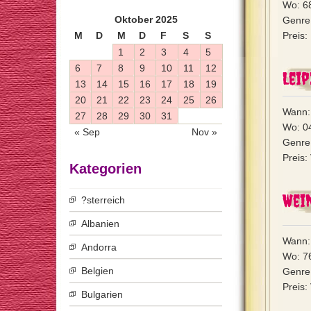
Wo: 6
Oktober 2025
Genre:
M
D
M
D
F
S
S
Preis:
1
2
3
4
5
6
7
8
9
10
11
12
Leip
13
14
15
16
17
18
19
20
21
22
23
24
25
26
Wann: 
27
28
29
30
31
Wo: 04
« Sep
Nov »
Genre:
Preis:
Kategorien
Wei
?sterreich
Albanien
Wann: 
Andorra
Wo: 7
Belgien
Genre:
Preis:
Bulgarien