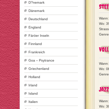
D?nemark
Stei
Dänemark
Wann: 
Deutschland
Wo: 39
England
Strass
Genre:
Färöer Inseln
Finnland
Voll
Frankreich
Goa – Psytrance
Wann: 
Griechenland
Wo: 0
Genre:
Holland
Irland
Jaz
Island
Wann: 
Italien
Wo: 3