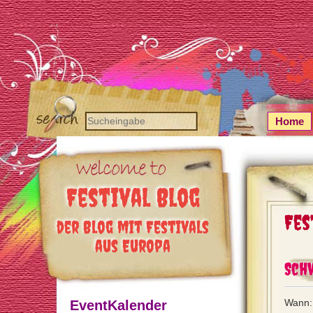
Home
Festival Blog
Fes
der Blog mit Festivals
aus Europa
Sch
Wann: 
EventKalender