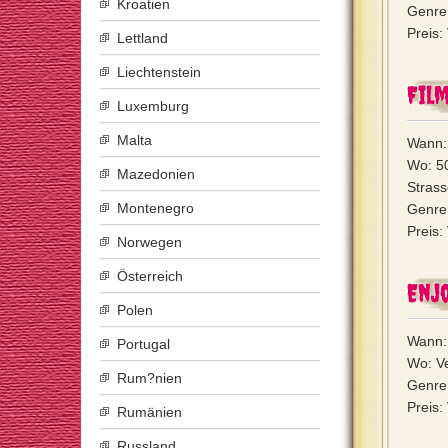
Kroatien
Genre
Preis:
Lettland
Liechtenstein
Film
Luxemburg
Malta
Wann: 
Wo: 5
Mazedonien
Strass
Montenegro
Genre
Preis:
Norwegen
Österreich
Enjo
Polen
Wann: 
Portugal
Wo: V
Rum?nien
Genre:
Preis:
Rumänien
Russland