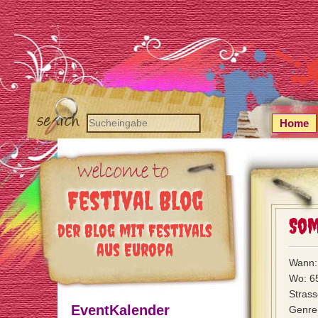
Home
Festival Blog
Som
der Blog mit Festivals
aus Europa
Wann: 
Wo: 6
Strass
EventKalender
Genre: