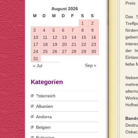
Preis:
August 2026
M
D
M
D
F
S
S
Das S
1
2
Treffp
3
4
5
6
7
8
9
förder
geben
10
11
12
13
14
15
16
intere
17
18
19
20
21
22
23
der I
24
25
26
27
28
29
30
Einla
31
liebe
Sep »
« Jul
Neben 
Kategorien
mehre
alter
?sterreich
Works
Hofhe
Albanien
Andorra
Bands
Destru
Belgien
Oskar,
Bulgarien