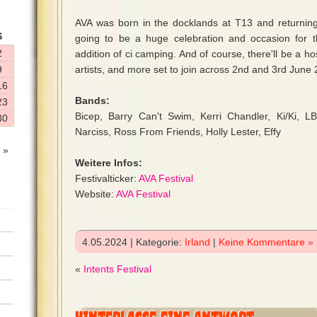
AVA was born in the docklands at T13 and returning 
S
going to be a huge celebration and occasion for t
2
addition of ci camping. And of course, there'll be a hos
9
artists, and more set to join across 2nd and 3rd June
16
Bands:
23
Bicep, Barry Can't Swim, Kerri Chandler, Ki/Ki, L
30
Narciss, Ross From Friends, Holly Lester, Effy
 »
Weitere Infos:
Festivalticker:
AVA Festival
Website:
AVA Festival
4.05.2024 | Kategorie:
Irland
|
Keine Kommentare »
«
Intents Festival