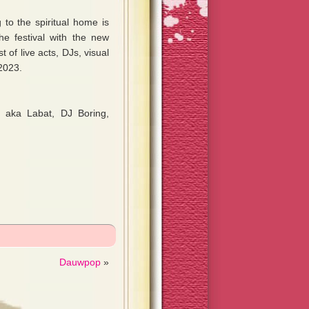
to the spiritual home is
he festival with the new
t of live acts, DJs, visual
 2023.
B aka Labat, DJ Boring,
Dauwpop
»