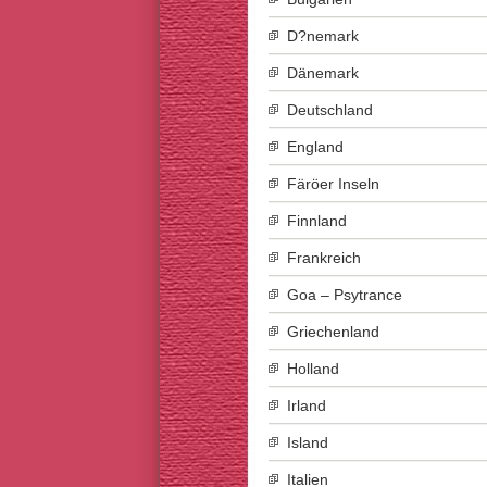
D?nemark
Dänemark
Deutschland
England
Färöer Inseln
Finnland
Frankreich
Goa – Psytrance
Griechenland
Holland
Irland
Island
Italien