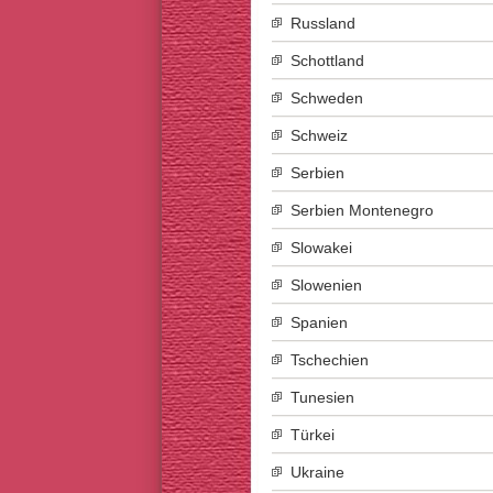
Russland
Schottland
Schweden
Schweiz
Serbien
Serbien Montenegro
Slowakei
Slowenien
Spanien
Tschechien
Tunesien
Türkei
Ukraine