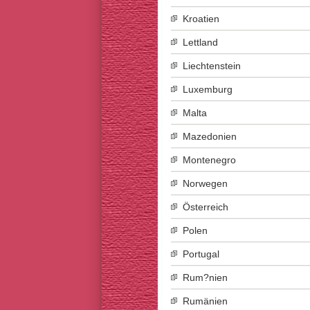
Kroatien
Lettland
Liechtenstein
Luxemburg
Malta
Mazedonien
Montenegro
Norwegen
Österreich
Polen
Portugal
Rum?nien
Rumänien