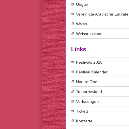
Ungarn
Vereinigte Arabische Emirate
Wales
Weissrussland
Links
Festivals 2026
Festival Kalender
Nature One
Tomorrowland
Verlosungen
Tickets
Konzerte