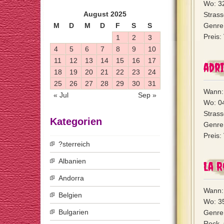
Wo: 3
August 2025
Stras
M
D
M
D
F
S
S
Genre:
Preis:
1
2
3
4
5
6
7
8
9
10
11
12
13
14
15
16
17
adr
18
19
20
21
22
23
24
25
26
27
28
29
30
31
Wann: 
« Jul
Sep »
Wo: 0
Strass
Kategorien
Genre:
Preis:
?sterreich
Albanien
La R
Andorra
Wann: 
Belgien
Wo: 35
Bulgarien
Genre:
Rock, 