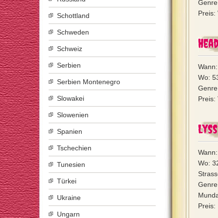
Genre:
Preis
Schottland
Schweden
Head
Schweiz
Serbien
Wann: 
Wo: 53
Serbien Montenegro
Genre:
Slowakei
Preis:
Slowenien
Lyss
Spanien
Tschechien
Wann: 
Wo: 3
Tunesien
Strass
Türkei
Genre:
Mundar
Ukraine
Preis:
Ungarn