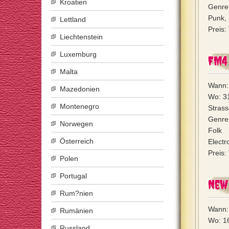
Kroatien
Genre
Punk, 
Lettland
Preis:
Liechtenstein
Luxemburg
FM4
Malta
Wann: 
Mazedonien
Wo: 31
Montenegro
Stras
Genre:
Norwegen
Folk 
Österreich
Electr
Preis:
Polen
Portugal
New 
Rum?nien
Wann: 
Rumänien
Wo: 1
Russland