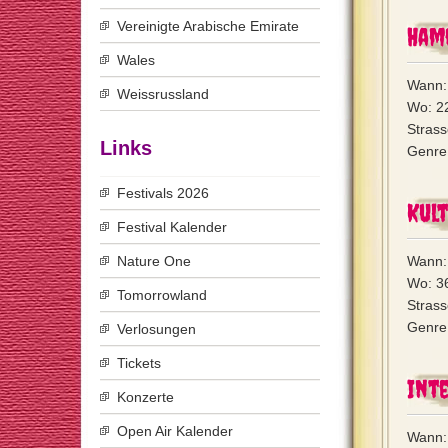
Vereinigte Arabische Emirate
Ham
Wales
Wann: 
Weissrussland
Wo: 2
Stras
Links
Genre:
Festivals 2026
Kul
Festival Kalender
Nature One
Wann: 
Wo: 3
Tomorrowland
Stras
Genre:
Verlosungen
Tickets
Int
Konzerte
Open Air Kalender
Wann: 