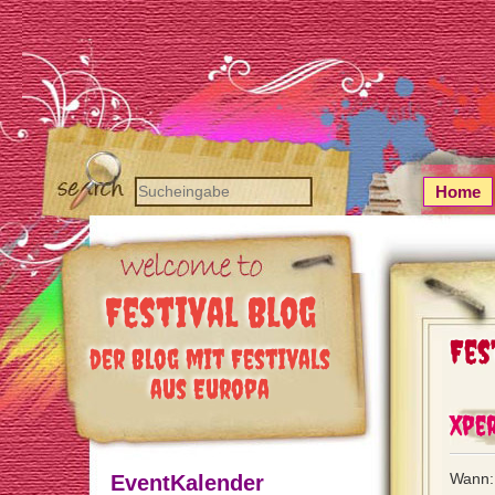
Home
Festival Blog
Fes
der Blog mit Festivals
aus Europa
Xper
Wann: 
EventKalender