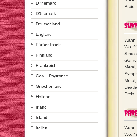
D?nemark
Preis:
Dänemark
Sum
Deutschland
England
Wann: 
Färöer Inseln
Wo: 91
Strass
Finnland
Genre:
Frankreich
Metal,
Sympho
Goa – Psytrance
Metal,
Griechenland
Deathc
Preis:
Holland
Irland
Pare
Island
Wann: 
Italien
Wo: 4