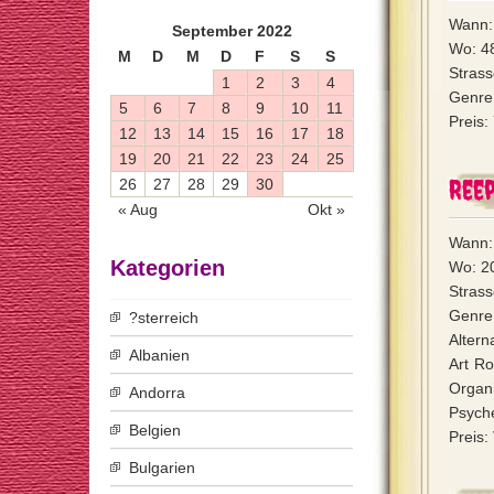
Wann: 
September 2022
Wo: 4
M
D
M
D
F
S
S
Stras
1
2
3
4
Genre:
5
6
7
8
9
10
11
Preis:
12
13
14
15
16
17
18
19
20
21
22
23
24
25
Ree
26
27
28
29
30
« Aug
Okt »
Wann: 
Kategorien
Wo: 2
Stras
Genre:
?sterreich
Altern
Albanien
Art Ro
Organi
Andorra
Psyche
Belgien
Preis:
Bulgarien