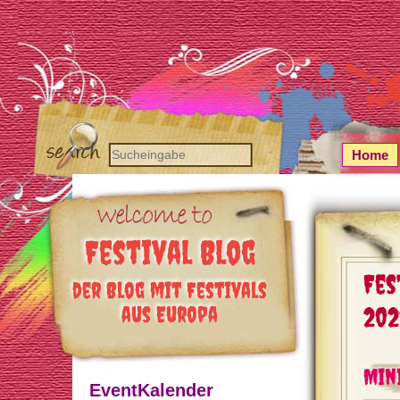
Home
Festival Blog
Fes
der Blog mit Festivals
aus Europa
202
Mini
EventKalender