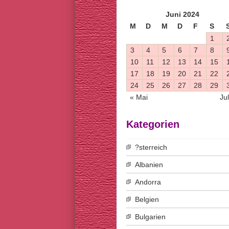
Juni 2024
M
D
M
D
F
S
1
3
4
5
6
7
8
10
11
12
13
14
15
17
18
19
20
21
22
24
25
26
27
28
29
« Mai
Jul
Kategorien
?sterreich
Albanien
Andorra
Belgien
Bulgarien