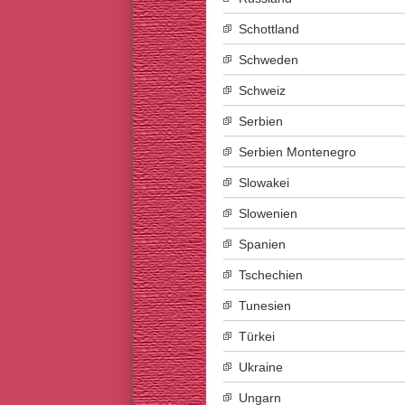
Schottland
Schweden
Schweiz
Serbien
Serbien Montenegro
Slowakei
Slowenien
Spanien
Tschechien
Tunesien
Türkei
Ukraine
Ungarn