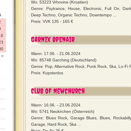
Wo: 53223 Vrhovine (Kroatien)
Genre: Psytrance, House, Electronic, Full On, Dar
S
Deep Techno, Organic Techno, Downtempo ...
Preis: VVK 135 - 165 €
2
9
16
Garnix Openair
23
30
Wann: 17.06. - 21.06.2024
 »
Wo: 85748 Garching (Deutschland)
Genre: Pop, Alternative Rock, Punk Rock, Ska, Lo-Fi P
Preis: Kopstenlos
Club of Newchurch
Wann: 16.06. - 23.06.2024
Wo: 5741 Neukirchen (Österreich)
Genre: Blues Rock, Garage Blues, Blues, Rockabilly
Garage, Hard Rock, Ska ...
Preis: Do-So 25 €